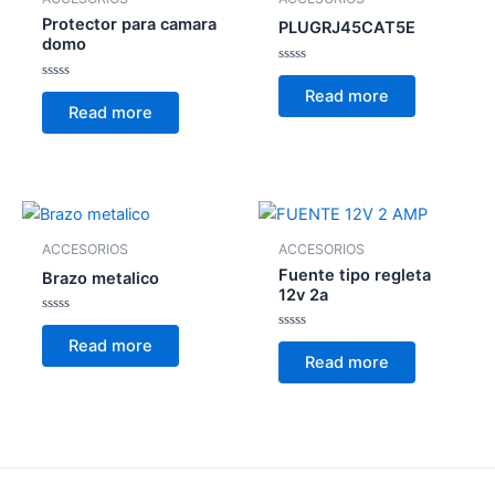
Protector para camara
PLUGRJ45CAT5E
domo
Rated
0
Rated
Read more
out
0
Read more
of
out
5
of
5
ACCESORIOS
ACCESORIOS
Fuente tipo regleta
Brazo metalico
12v 2a
Rated
0
Rated
Read more
out
0
Read more
of
out
5
of
5