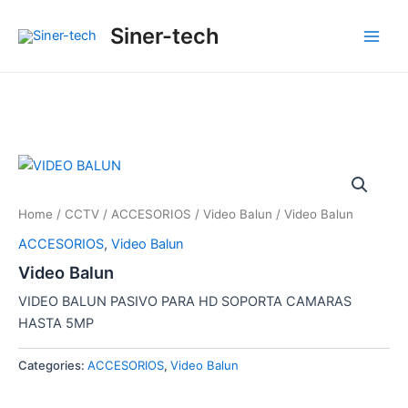
Ir
Main
Siner-tech
al
Men
contenido
Home
/
CCTV
/
ACCESORIOS
/
Video Balun
/ Video Balun
ACCESORIOS
,
Video Balun
Video Balun
VIDEO BALUN PASIVO PARA HD SOPORTA CAMARAS
HASTA 5MP
Categories:
ACCESORIOS
,
Video Balun