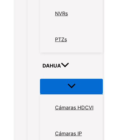
NVRs
PTZs
DAHUA
Cámaras HDCVI
Cámaras IP