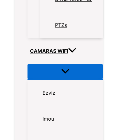
PTZs
CAMARAS WIFI
Ezviz
Imou