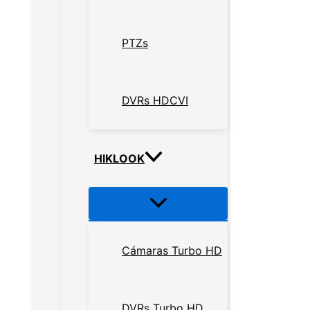
PTZs
DVRs HDCVI
HIKLOOK
Cámaras Turbo HD
DVRs Turbo HD