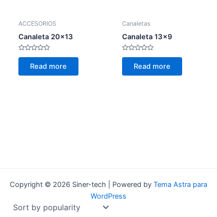
ACCESORIOS
Canaletas
Canaleta 20×13
Canaleta 13×9
Rated
Rated
0
0
Read more
Read more
out
out
of
of
5
5
Copyright © 2026 Siner-tech | Powered by
Tema Astra para
WordPress