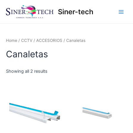
Ir
Main
Siner-tech
al
Men
contenido
Home
/
CCTV
/
ACCESORIOS
/ Canaletas
Canaletas
Showing all 2 results