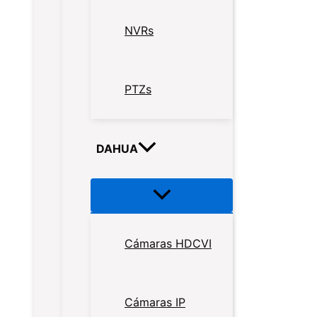
NVRs
PTZs
DAHUA
Cámaras HDCVI
Cámaras IP