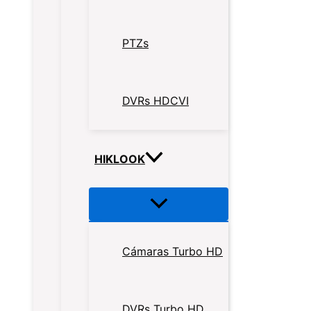
PTZs
DVRs HDCVI
HIKLOOK
Cámaras Turbo HD
DVRs Turbo HD