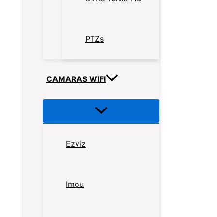
PTZs
CAMARAS WIFI
Ezviz
Imou