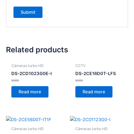
Related products
Cámaras turbo HD
CCTV
DS-2CD1023G0E-I
DS-2CE16D0T-LFS
Rated
Rated
0
0
Read more
Read more
out
out
of
of
5
5
Cámaras turbo HD
Cámaras turbo HD