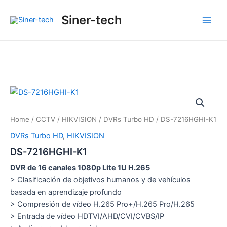
Ir
Main
Siner-tech
al
Men
contenido
Home
/
CCTV
/
HIKVISION
/
DVRs Turbo HD
/ DS-7216HGHI-K1
DVRs Turbo HD
,
HIKVISION
DS-7216HGHI-K1
DVR de 16 canales 1080p Lite 1U H.265
> Clasificación de objetivos humanos y de vehículos
basada en aprendizaje profundo
> Compresión de vídeo H.265 Pro+/H.265 Pro/H.265
> Entrada de vídeo HDTVI/AHD/CVI/CVBS/IP