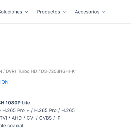
Soluciones
Productos
Accesorios
N
/
DVRs Turbo HD
/ DS-7208HGHI-K1
SION
H 1080P Lite
 H.265 Pro + / H.265 Pro / H.265
VI / AHD / CVI / CVBS / IP
ble coaxial