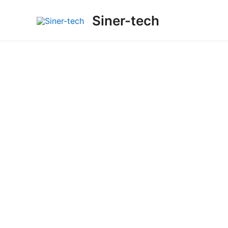
Ir
Siner-tech
al
contenido