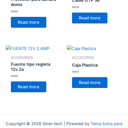
Cable UTP 5e
domo
Rated
0
Rated
Read more
out
0
Read more
of
out
5
of
5
ACCESORIOS
ACCESORIOS
Fuente tipo regleta
Caja Plastica
12v 2a
Rated
0
Rated
Read more
out
0
Read more
of
out
5
of
5
Copyright © 2026 Siner-tech | Powered by
Tema Astra para