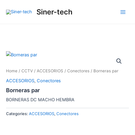
Ir
Main
Siner-tech
al
Men
contenido
Home
/
CCTV
/
ACCESORIOS
/
Conectores
/ Borneras par
ACCESORIOS
,
Conectores
Borneras par
BORNERAS DC MACHO HEMBRA
Categories:
ACCESORIOS
,
Conectores