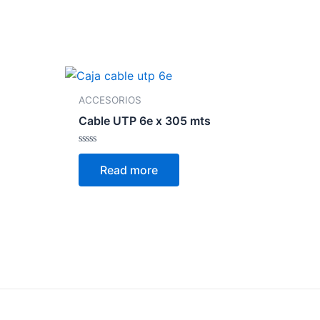
ACCESORIOS
Cable UTP 6e x 305 mts
Rated
0
Read more
out
of
5