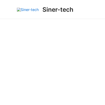
Ir
Siner-tech
al
contenido