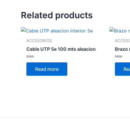
Related products
ACCESORIOS
ACCES
Cable UTP 5e 100 mts aleacion
Brazo 
Rated
Rated
0
0
Read more
Re
out
out
of
of
5
5