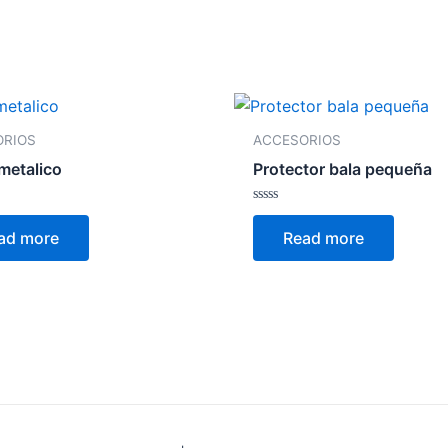
ORIOS
ACCESORIOS
metalico
Protector bala pequeña
Rated
0
ad more
Read more
out
of
5