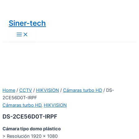
Main
Ir
Menu
al
contenido
Siner-tech
Home
/
CCTV
/
HIKVISION
/
Cámaras turbo HD
/ DS-
2CE56D0T-IRPF
Cámaras turbo HD
,
HIKVISION
DS-2CE56D0T-IRPF
Cámara tipo domo plástico
> Resolución 1920 × 1080