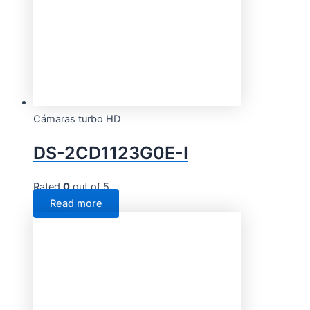
Cámaras turbo HD
DS-2CD1123G0E-I
Rated
0
out of 5
Read more