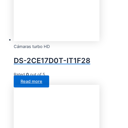
Cámaras turbo HD
DS-2CE17D0T-IT1F28
Rated
0
out of 5
Read more