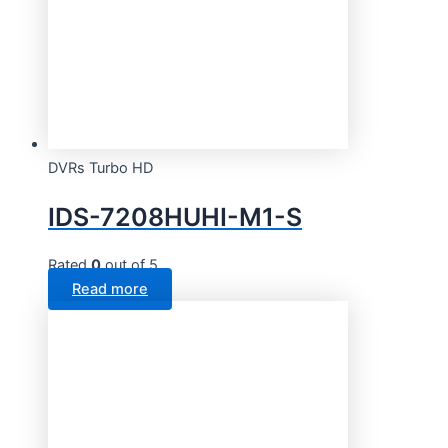
DVRs Turbo HD
IDS-7208HUHI-M1-S
Rated
0
out of 5
Read more