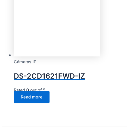
Cámaras IP
DS-2CD1621FWD-IZ
Rated
0
out of 5
Read more