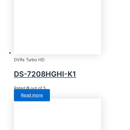
DVRs Turbo HD
DS-7208HGHI-K1
Rated
0
out of 5
Read more