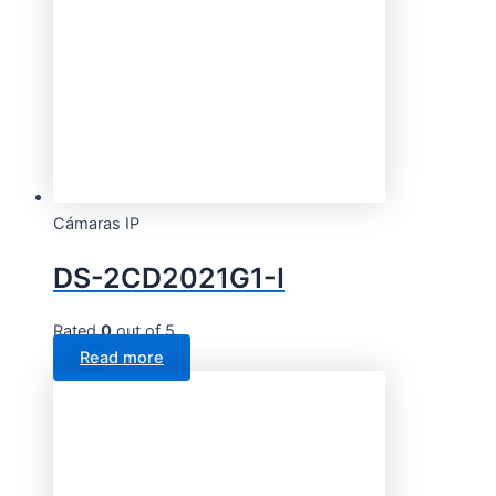
Cámaras IP
DS-2CD2021G1-I
Rated
0
out of 5
Read more