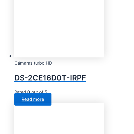
Cámaras turbo HD
DS-2CE16D0T-IRPF
Rated
0
out of 5
Read more