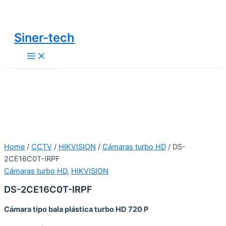
Main
Ir
Menu
al
contenido
Siner-tech
Home
/
CCTV
/
HIKVISION
/
Cámaras turbo HD
/ DS-
2CE16C0T-IRPF
Cámaras turbo HD
,
HIKVISION
DS-2CE16C0T-IRPF
Cámara tipo bala plástica turbo HD 720 P