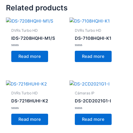
Related products
DVRs Turbo HD
DVRs Turbo HD
IDS-7208HQHI-M1/S
DS-7108HQHI-K1
Rated
Rated
0
0
Read more
Read more
out
out
of
of
5
5
DVRs Turbo HD
Cámaras IP
DS-7216HUHI-K2
DS-2CD2021G1-I
Rated
Rated
0
0
Read more
Read more
out
out
of
of
5
5