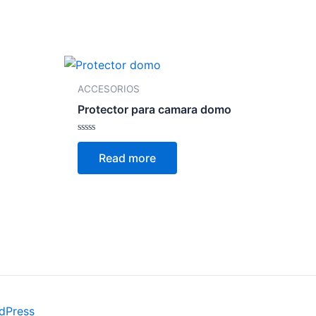
ACCESORIOS
Protector para camara domo
Rated
0
Read more
out
of
5
dPress