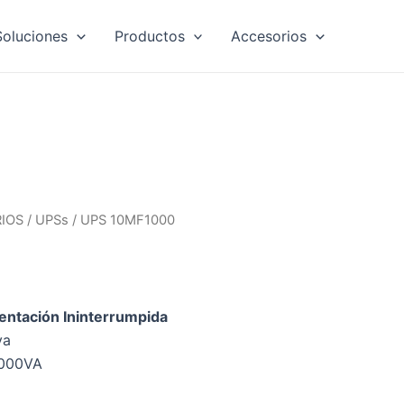
Soluciones
Productos
Accesorios
IOS
/
UPSs
/ UPS 10MF1000
entación Ininterrumpida
va
1000VA