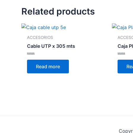
Related products
ACCESORIOS
ACCES
Cable UTP x 305 mts
Caja P
Rated
Rated
0
0
Read more
Re
out
out
of
of
5
5
Copyr