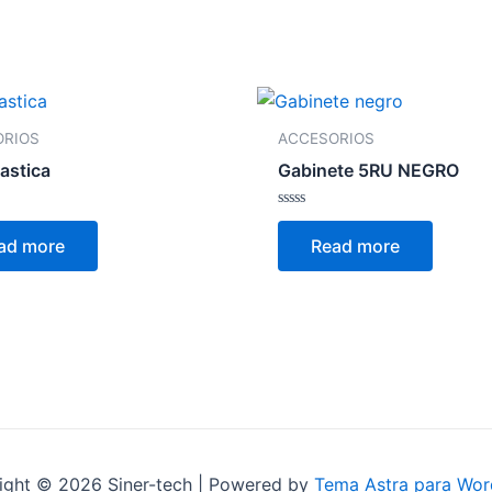
ORIOS
ACCESORIOS
lastica
Gabinete 5RU NEGRO
Rated
0
ad more
Read more
out
of
5
ight © 2026 Siner-tech | Powered by
Tema Astra para Wor