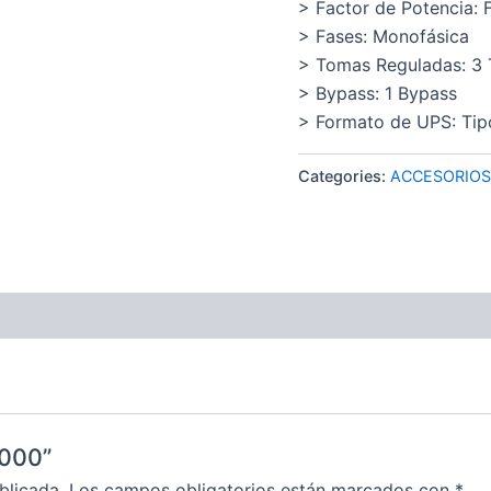
> Factor de Potencia: 
> Fases: Monofásica
> Tomas Reguladas: 3
> Bypass: 1 Bypass
> Formato de UPS: Tip
Categories:
ACCESORIOS
1000”
blicada.
Los campos obligatorios están marcados con
*