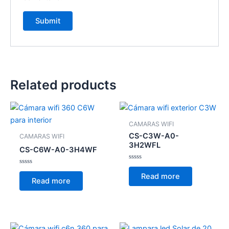
Related products
CAMARAS WIFI
CS-C3W-A0-
CAMARAS WIFI
3H2WFL
CS-C6W-A0-3H4WF
Rated
Rated
0
Read more
0
out
Read more
out
of
of
5
5