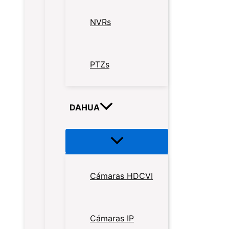
NVRs
PTZs
DAHUA
Cámaras HDCVI
Cámaras IP