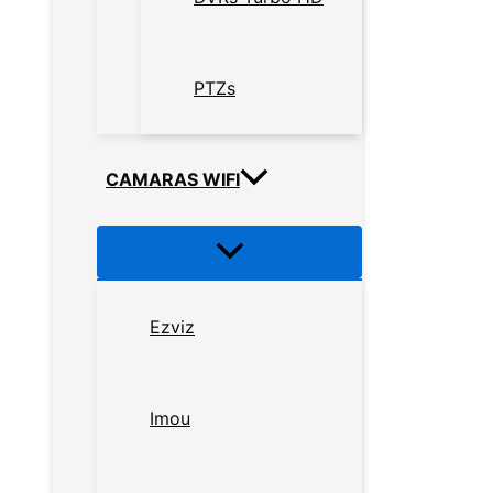
PTZs
CAMARAS WIFI
Ezviz
Imou