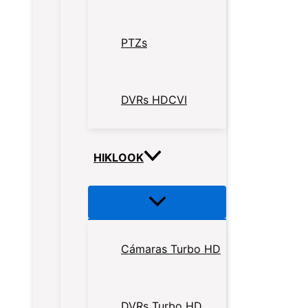
PTZs
DVRs HDCVI
HIKLOOK
Cámaras Turbo HD
DVRs Turbo HD