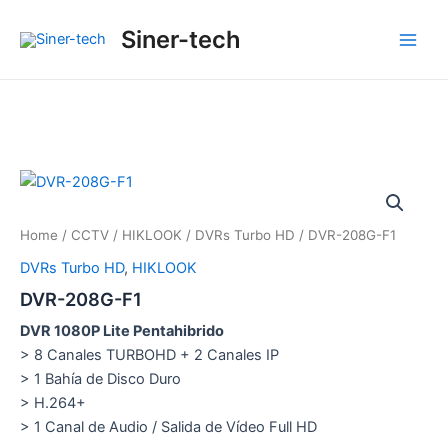
Ir
Main
Siner-tech
al
Men
contenido
Home
/
CCTV
/
HIKLOOK
/
DVRs Turbo HD
/ DVR-208G-F1
DVRs Turbo HD
,
HIKLOOK
DVR-208G-F1
DVR 1080P Lite Pentahibrido
> 8 Canales TURBOHD + 2 Canales IP
> 1 Bahía de Disco Duro
> H.264+
> 1 Canal de Audio / Salida de Vídeo Full HD