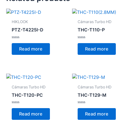
HIKLOOK
Cámaras Turbo HD
PTZ-T4225I-D
THC-T110-P
Rated
Rated
0
0
Read more
Read more
out
out
of
of
5
5
Cámaras Turbo HD
Cámaras Turbo HD
THC-T120-PC
THC-T129-M
Rated
Rated
0
0
Read more
Read more
out
out
of
of
5
5