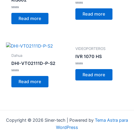
KIS602
Rated
0
Rated
Read more
out
0
Read more
of
out
5
of
5
VIDEOPORTEROS
Dahua
IVR 1070 HS
DHI-VTO2111D-P-S2
Rated
0
Read more
Rated
out
0
of
Read more
out
5
of
5
Copyright © 2026 Siner-tech | Powered by
Tema Astra para
WordPress