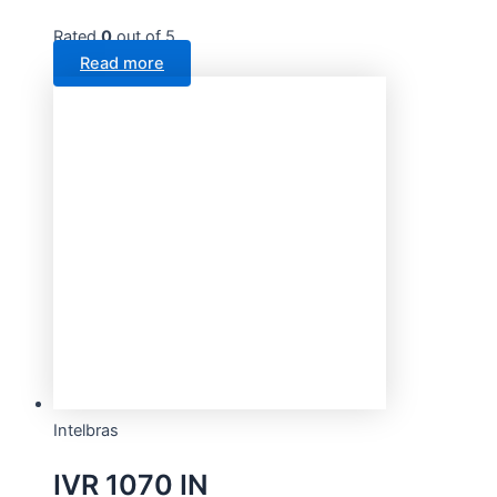
Rated
0
out of 5
Read more
Intelbras
IVR 1070 IN