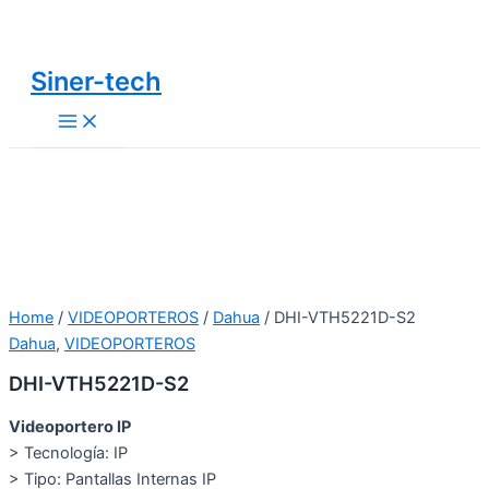
Main
Ir
Menu
al
contenido
Siner-tech
Home
/
VIDEOPORTEROS
/
Dahua
/ DHI-VTH5221D-S2
Dahua
,
VIDEOPORTEROS
DHI-VTH5221D-S2
Videoportero IP
> Tecnología: IP
> Tipo: Pantallas Internas IP