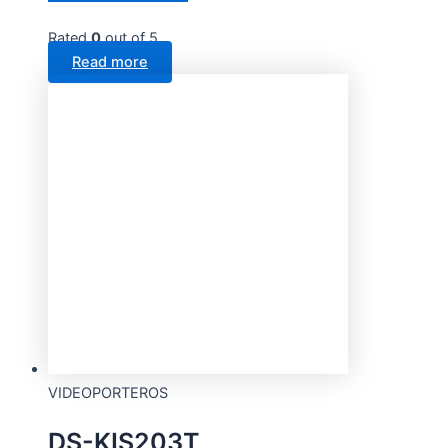
Rated
0
out of 5
Read more
VIDEOPORTEROS
DS-KIS203T