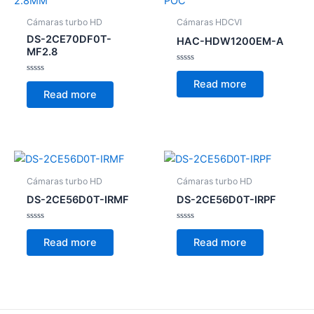
Cámaras turbo HD
Cámaras HDCVI
DS-2CE70DF0T-
HAC-HDW1200EM-A
MF2.8
Rated
0
Rated
Read more
out
0
Read more
of
out
5
of
5
Cámaras turbo HD
Cámaras turbo HD
DS-2CE56D0T-IRMF
DS-2CE56D0T-IRPF
Rated
Rated
0
0
Read more
Read more
out
out
of
of
5
5