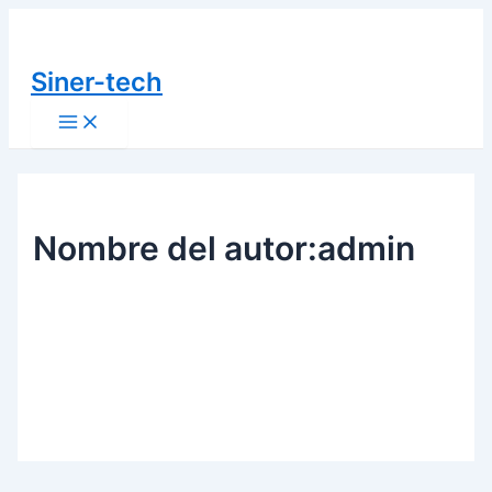
Main
Buscar
Ir
Menu
por:
al
contenido
Siner-tech
Nombre del autor:admin